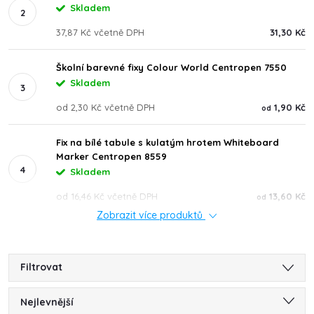
Skladem
37,87 Kč včetně DPH
31,30 Kč
Školní barevné fixy Colour World Centropen 7550
Skladem
od 2,30 Kč včetně DPH
1,90 Kč
od
Fix na bílé tabule s kulatým hrotem Whiteboard
Marker Centropen 8559
Skladem
od 16,46 Kč včetně DPH
13,60 Kč
od
Zobrazit více produktů
Filtrovat
Ř
Nejlevnější