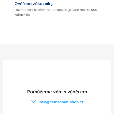
v
Ověřeno zákazníky
Důvěru naší společnosti projevilo již více než 30.000
k
zákazníků.
y
v
ý
Z
p
á
i
p
s
a
u
t
info
@
centropen-shop.cz
í