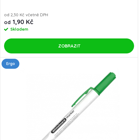
d
u
u
od 2,30 Kč včetně DPH
1,90 Kč
od
k
Skladem
k
t
t
ZOBRAZIT
ů
ů
Ergo