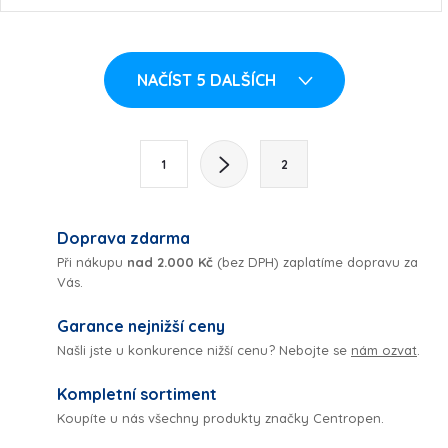
O
NAČÍST 5 DALŠÍCH
v
l
S
1
2
t
á
r
d
á
Doprava zdarma
a
n
Při nákupu
nad 2.000 Kč
(bez DPH) zaplatíme dopravu za
Vás.
k
c
o
Garance nejnižší ceny
í
v
Našli jste u konkurence nižší cenu? Nebojte se
nám ozvat
.
á
p
Kompletní sortiment
n
Koupíte u nás všechny produkty značky Centropen.
r
í