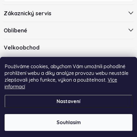
Zákaznický servis
Oblíbené
Velkoobchod
Máte zájem o velkoobchodní spolupráci? Kontaktujte nás s
Používáme cookies, abychom Vám umožnili pohodlné
poptávkou emailem na adresu
info@centropen-shop.cz
.
prohlížení webu a díky analýze provozu webu neustále
zlepšovali jeho funkce, výkon a použitelnost.
Více
informací
Nastavení
Copyright 2026
Centropen-Shop.cz
. Všechna práva vyhrazena.
Souhlasím
Vytvořil Shoptet