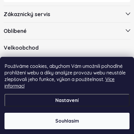
í
u
Zákaznický servis
Oblíbené
Velkoobchod
Máte zájem o velkoobchodní spolupráci? Kontaktujte nás s
Používáme cookies, abychom Vám umožnili pohodlné
poptávkou emailem na adresu
info@centropen-shop.cz
.
prohlížení webu a díky analýze provozu webu neustále
zlepšovali jeho funkce, výkon a použitelnost.
Více
informací
Nastavení
Copyright 2026
Centropen-Shop.cz
. Všechna práva vyhrazena.
Souhlasím
Vytvořil Shoptet