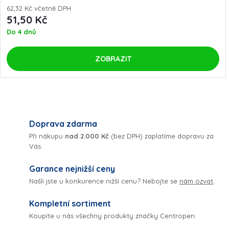
62,32 Kč včetně DPH
51,50 Kč
Do 4 dnů
ZOBRAZIT
O
v
Doprava zdarma
Při nákupu
nad 2.000 Kč
(bez DPH) zaplatíme dopravu za
l
Vás.
á
Garance nejnižší ceny
Našli jste u konkurence nižší cenu? Nebojte se
nám ozvat
.
d
Kompletní sortiment
a
Koupíte u nás všechny produkty značky Centropen.