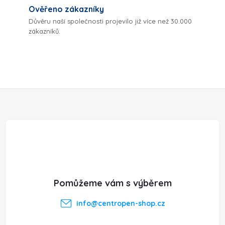
c
Ověřeno zákazníky
í
Důvěru naší společnosti projevilo již více než 30.000
zákazníků.
p
r
v
Z
k
y
á
v
p
ý
a
p
t
i
info
@
centropen-shop.cz
s