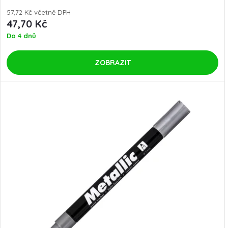
u
u
57,72 Kč včetně DPH
47,70 Kč
k
Do 4 dnů
k
t
t
ZOBRAZIT
ů
ů