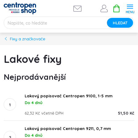
Přejít
NÁKUPNÍ
na
KOŠÍK
obsah
HLEDAT
Fixy a značkovače
Lakové fixy
Nejprodávanější
Lakový popisovač Centropen 9100, 1-5 mm
Do 4 dnů
62,32 Kč včetně DPH
51,50 Kč
Lakový popisovač Centropen 9211, 0,7 mm
Do 4 dnů