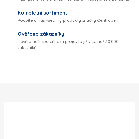
d
Kompletní sortiment
a
Koupíte u nás všechny produkty značky Centropen.
c
Ověřeno zákazníky
í
Důvěru naší společnosti projevilo již více než 30.000
zákazníků.
p
r
v
Z
k
y
á
v
p
ý
a