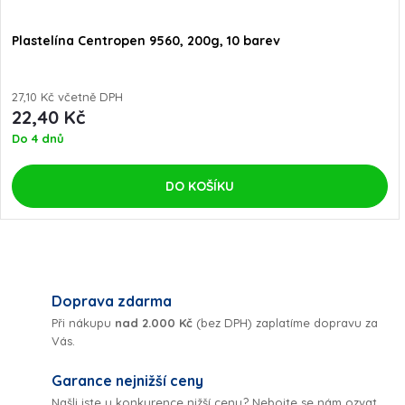
o
d
Plastelína Centropen 9560, 200g, 10 barev
d
u
u
27,10 Kč včetně DPH
22,40 Kč
k
Do 4 dnů
k
t
t
DO KOŠÍKU
ů
ů
O
v
Doprava zdarma
Při nákupu
nad 2.000 Kč
(bez DPH) zaplatíme dopravu za
l
Vás.
á
Garance nejnižší ceny
Našli jste u konkurence nižší cenu? Nebojte se
nám ozvat
.