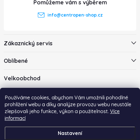
p
t
i
info
@
centropen-shop.cz
s
í
u
Zákaznický servis
Oblíbené
Velkoobchod
Máte zájem o velkoobchodní spolupráci? Kontaktujte nás s
Používáme cookies, abychom Vám umožnili pohodlné
poptávkou emailem na adresu
info@centropen-shop.cz
.
prohlížení webu a díky analýze provozu webu neustále
zlepšovali jeho funkce, výkon a použitelnost.
Více
informací
Nastavení