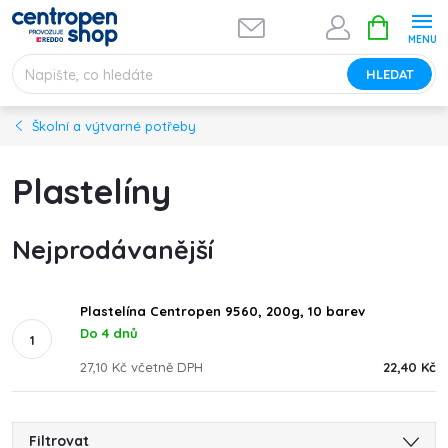
Přejít
NÁKUPNÍ
na
KOŠÍK
obsah
HLEDAT
Školní a výtvarné potřeby
Plastelíny
Nejprodávanější
Plastelína Centropen 9560, 200g, 10 barev
Do 4 dnů
27,10 Kč včetně DPH
22,40 Kč
Filtrovat