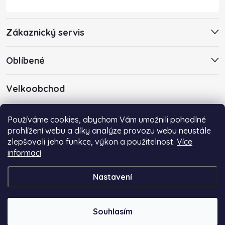
í
Zákaznický servis
Oblíbené
Velkoobchod
Máte zájem o velkoobchodní spolupráci? Kontaktujte nás s
Používáme cookies, abychom Vám umožnili pohodlné
poptávkou emailem na adresu
info@centropen-shop.cz
.
prohlížení webu a díky analýze provozu webu neustále
zlepšovali jeho funkce, výkon a použitelnost.
Více
informací
Nastavení
Copyright 2026
Centropen-Shop.cz
. Všechna práva vyhrazena.
Souhlasím
Vytvořil Shoptet