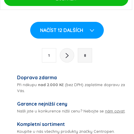
O
NAČÍST 12 DALŠÍCH
v
l
S
1
8
t
á
r
d
á
Doprava zdarma
a
n
Při nákupu
nad 2.000 Kč
(bez DPH) zaplatíme dopravu za
Vás.
k
c
o
Garance nejnižší ceny
í
v
Našli jste u konkurence nižší cenu? Nebojte se
nám ozvat
.
á
p
Kompletní sortiment
n
Koupíte u nás všechny produkty značky Centropen.