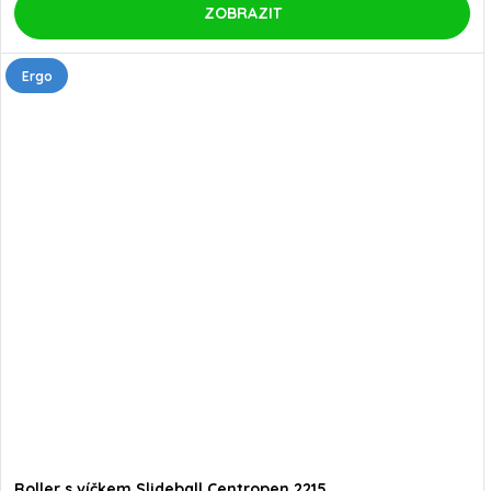
ZOBRAZIT
Ergo
Roller s víčkem Slideball Centropen 2215