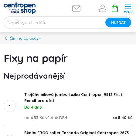
Přejít
NÁKUPNÍ
na
KOŠÍK
obsah
HLEDAT
Čím na co psát?
Fixy na papír
Nejprodávanější
Trojúhelníková jumbo tužka Centropen 9512 First
Pencil pro děti
Do 4 dnů
od 6,53 Kč včetně DPH
5,40 Kč
od
Školní ERGO roller Tornado Original Centropen 2675