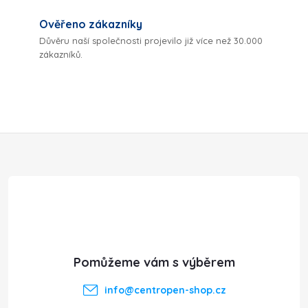
r
í
v
Ověřeno zákazníky
Důvěru naší společnosti projevilo již více než 30.000
k
zákazníků.
y
v
ý
Z
p
á
i
p
s
a
u
t
info
@
centropen-shop.cz