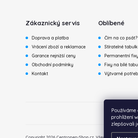
Z
á
Zákaznický servis
Oblíbené
p
Doprava a platba
Čím na co psát?
a
Vrácení zboží a reklamace
Stíratelné tabul
Garance nejnižší ceny
Permanentní fix
t
Obchodní podmínky
Fixy na bílé tabu
í
Kontakt
Výtvarné potře
Používáme 
prohlížení 
zlepšovali 
Copyright 2026
Centropen-Shop.cz
. Všechna práva vyhra