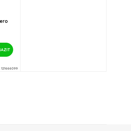
pero
AZIT
:
121666099