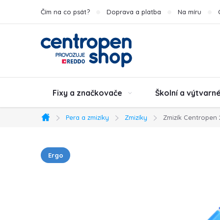
Přejít
Čím na co psát?
Doprava a platba
Na míru
na
obsah
Fixy a značkovače
Školní a výtvarn
Pera a zmizíky
Zmizíky
Zmizík Centropen
Domů
Ergo