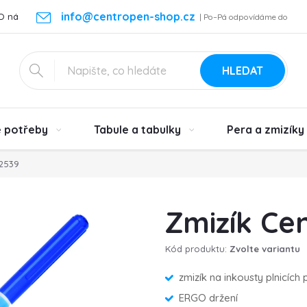
info@centropen-shop.cz
O nás
Kontakt
Vrácení zboží a reklamace
Podmínky ochra
| Po–Pá odpovídáme do
24 h
HLEDAT
é potřeby
Tabule a tabulky
Pera a zmizíky
 2539
Zmizík Ce
Kód produktu:
Zvolte variantu
zmizík na inkousty plnicích 
ERGO držení