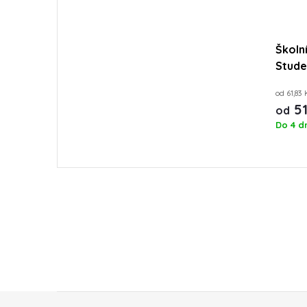
Školn
Stude
od 61,83
51
od
Do 4 d