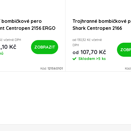
í bombičkové pero
Trojhranné bombičkové 
nt Centropen 2156 ERGO
Shark Centropen 2166
 Kč včetně DPH
od 130,32 Kč včetně
,10 Kč
DPH
ZOBRAZIT
ZOBR
107,70 Kč
od
nů
Skladem
>5 ks
Kód:
121560101
Kód