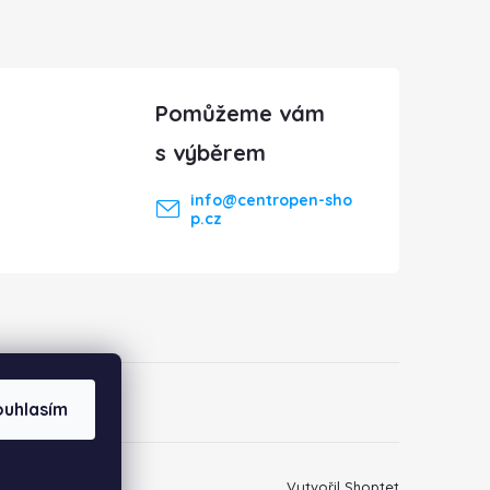
info
@
centropen-sho
p.cz
ouhlasím
Vytvořil Shoptet