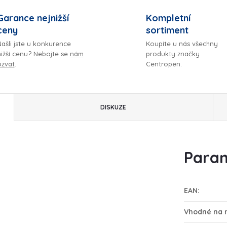
Garance nejnižší
Kompletní
ceny
sortiment
ašli jste u konkurence
Koupíte u nás všechny
nižší cenu? Nebojte se
nám
produkty značky
ozvat
.
Centropen.
DISKUZE
Param
EAN
:
Vhodné na 