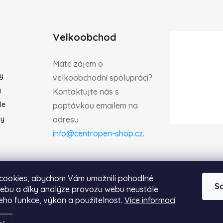
Velkoobchod
Máte zájem o
ky
velkoobchodní spolupráci?
y
Kontaktujte nás s
le
poptávkou emailem na
by
adresu
info@centropen-shop.cz
.
cookies, abychom Vám umožnili pohodlné
S
webu a díky analýze provozu webu neustále
jeho funkce, výkon a použitelnost.
Více informací
zena.