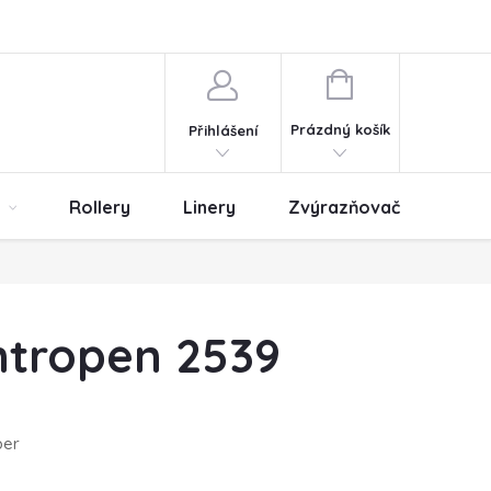
ny osobních údajů
Obchodní podmínky
NÁKUPNÍ
KOŠÍK
Prázdný košík
Přihlášení
Rollery
Linery
Zvýrazňovače
Er
ntropen 2539
per