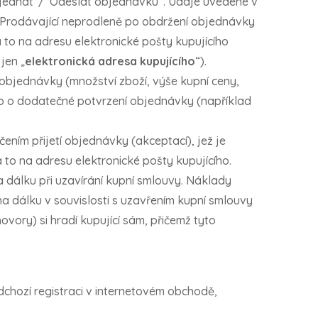
objednat“/“Odeslat objednávku“. Údaje uvedené v
Prodávající neprodleně po obdržení objednávky
a to na adresu elektronické pošty kupujícího
jen „
elektronická adresa kupujícího
“).
 objednávky (množství zboží, výše kupní ceny,
 o dodatečné potvrzení objednávky (například
ením přijetí objednávky (akceptací), jež je
 to na adresu elektronické pošty kupujícího.
a dálku při uzavírání kupní smlouvy. Náklady
na dálku v souvislosti s uzavřením kupní smlouvy
ovory) si hradí kupující sám, přičemž tyto
dchozí registraci v internetovém obchodě,