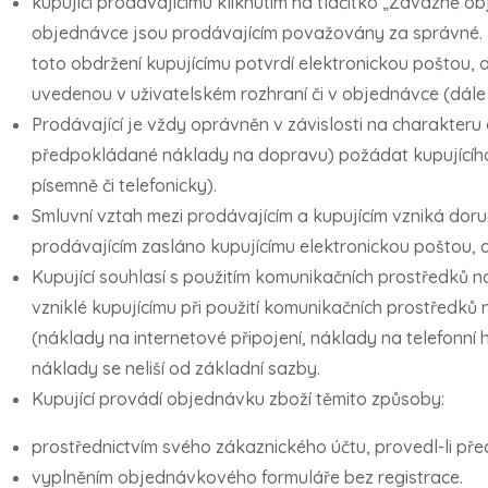
kupující prodávajícímu kliknutím na tlačítko „Závazně 
objednávce jsou prodávajícím považovány za správné. 
toto obdržení kupujícímu potvrdí elektronickou poštou, 
uvedenou v uživatelském rozhraní či v objednávce (dále 
Prodávající je vždy oprávněn v závislosti na charakteru
předpokládané náklady na dopravu) požádat kupujícího
písemně či telefonicky).
Smluvní vztah mezi prodávajícím a kupujícím vzniká doruč
prodávajícím zasláno kupujícímu elektronickou poštou, a
Kupující souhlasí s použitím komunikačních prostředků n
vzniklé kupujícímu při použití komunikačních prostředků 
(náklady na internetové připojení, náklady na telefonní h
náklady se neliší od základní sazby.
Kupující provádí objednávku zboží těmito způsoby:
prostřednictvím svého zákaznického účtu, provedl-li pře
vyplněním objednávkového formuláře bez registrace.