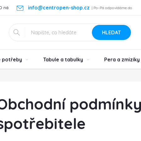
info@centropen-shop.cz
O nás
Kontakt
Vrácení zboží a reklamace
Podmínky ochra
| Po–Pá odpovídáme do
24 h
HLEDAT
é potřeby
Tabule a tabulky
Pera a zmizíky
Obchodní podmínky
spotřebitele