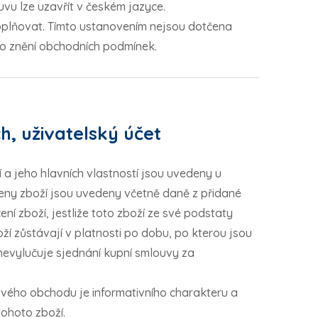
vu lze uzavřít v českém jazyce.
oplňovat. Tímto ustanovením nejsou dotčena
ho znění obchodních podmínek.
h, uživatelský účet
 a jeho hlavních vlastností jsou uvedeny u
eny zboží jsou uvedeny včetně daně z přidané
ní zboží, jestliže toto zboží ze své podstaty
í zůstávají v platnosti po dobu, po kterou jsou
evylučuje sjednání kupní smlouvy za
ového obchodu je informativního charakteru a
tohoto zboží.