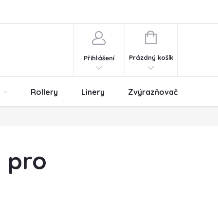
ny osobních údajů
Obchodní podmínky
NÁKUPNÍ
KOŠÍK
Prázdný košík
Přihlášení
Rollery
Linery
Zvýrazňovače
Er
 pro