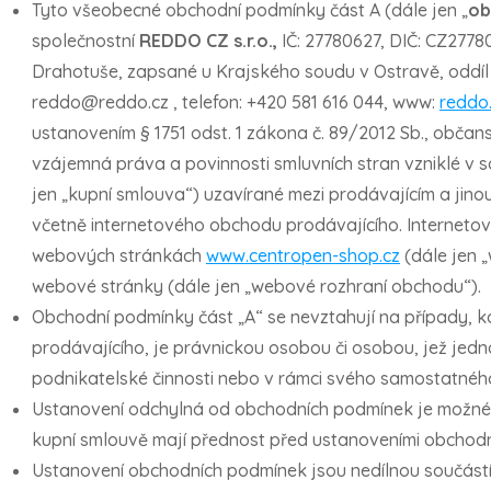
Tyto všeobecné obchodní podmínky část A (dále jen „
ob
společnostní
REDDO CZ s.r.o.,
IČ: 27780627, DIČ: CZ27780
Drahotuše, zapsané u Krajského soudu v Ostravě, oddíl C
reddo@reddo.cz , telefon: +420 581 616 044, www:
reddo
ustanovením § 1751 odst. 1 zákona č. 89/2012 Sb., občan
vzájemná práva a povinnosti smluvních stran vzniklé v s
jen „kupní smlouva“) uzavírané mezi prodávajícím a jinou
včetně internetového obchodu prodávajícího. Interneto
webových stránkách
www.centropen-shop.cz
(dále jen 
webové stránky (dále jen „webové rozhraní obchodu“).
Obchodní podmínky část „A“ se nevztahují na případy, k
prodávajícího, je právnickou osobou či osobou, jež jedn
podnikatelské činnosti nebo v rámci svého samostatnéh
Ustanovení odchylná od obchodních podmínek je možné 
kupní smlouvě mají přednost před ustanoveními obchod
Ustanovení obchodních podmínek jsou nedílnou součástí