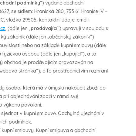
chodní podmínky
“) vydané obchodní
627, se sídlem: Hranická 280, 753 61 Hranice IV –
, vložka 29505, kontaktní údaje: email:
.cz
, (dále jen „
prodávající
“) upravují v souladu s
ský zákoník (dále jen „občanský zákoník“)
ouvislosti nebo na základě kupní smlouvy (dále
 fyzickou osobou (dále jen „kupující“), a to
vý obchod je prodávajícím provozován na
„webová stránka“), a to prostřednictvím rozhraní
dy osoba, která má v úmyslu nakoupit zboží od
á při objednávání zboží v rámci své
o výkonu povolání.
sjednat v kupní smlouvě. Odchylná ujednání v
ních podmínek.
 kupní smlouvy. Kupní smlouva a obchodní