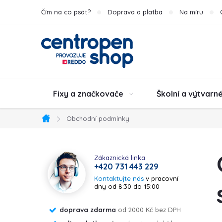
Přejít
Čím na co psát?
Doprava a platba
Na míru
na
obsah
Fixy a značkovače
Školní a výtvarn
Obchodní podmínky
Domů
P
Zákaznická linka
+420 731 443 229
o
Kontaktujte nás
v pracovní
dny od 8:30 do 15:00
s
doprava zdarma
od 2000 Kč bez DPH