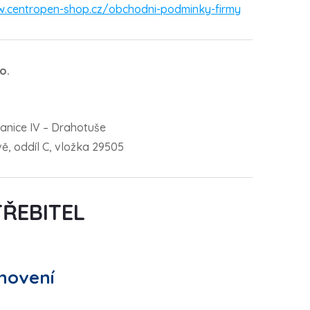
.centropen-shop.cz/obchodni-podminky-firmy
o.
ranice IV – Drahotuše
, oddíl C, vložka 29505
TŘEBITEL
novení