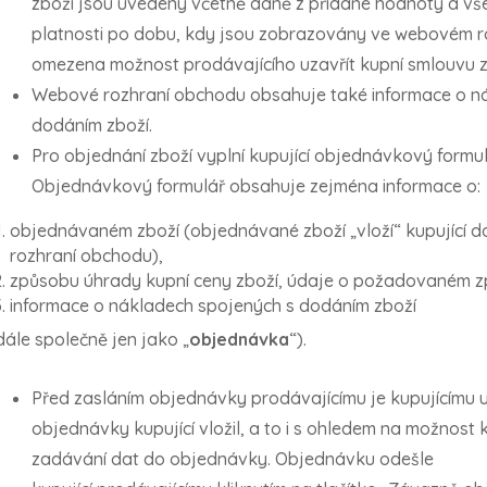
zboží jsou uvedeny včetně daně z přidané hodnoty a všec
platnosti po dobu, kdy jsou zobrazovány ve webovém r
omezena možnost prodávajícího uzavřít kupní smlouvu z
Webové rozhraní obchodu obsahuje také informace o ná
dodáním zboží.
Pro objednání zboží vyplní kupující objednávkový form
Objednávkový formulář obsahuje zejména informace o:
objednávaném zboží (objednávané zboží „vloží“ kupující 
rozhraní obchodu),
způsobu úhrady kupní ceny zboží, údaje o požadovaném 
informace o nákladech spojených s dodáním zboží
dále společně jen jako „
objednávka
“).
Před zasláním objednávky prodávajícímu je kupujícímu 
objednávky kupující vložil, a to i s ohledem na možnost 
zadávání dat do objednávky. Objednávku odešle