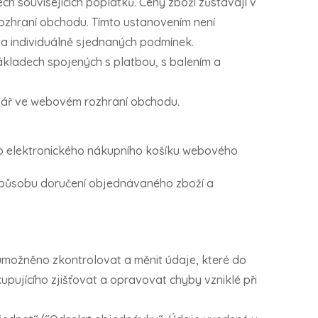
h souvisejících poplatků. Ceny zboží zůstávají v
ozhraní obchodu. Tímto ustanovením není
a individuálně sjednaných podmínek.
kladech spojených s platbou, s balením a
ulář ve webovém rozhraní obchodu.
do elektronického nákupního košíku webového
způsobu doručení objednávaného zboží a
umožněno zkontrolovat a měnit údaje, které do
kupujícího zjišťovat a opravovat chyby vzniklé při