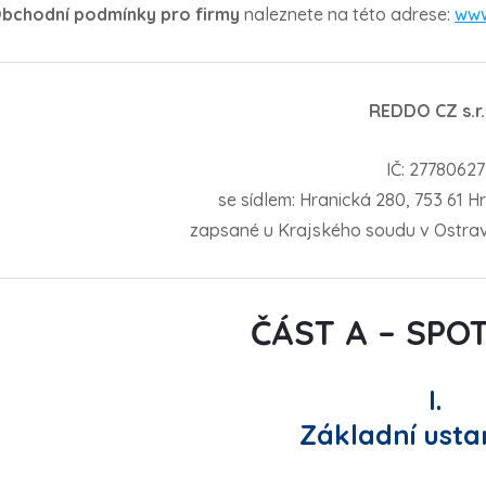
bchodní podmínky pro firmy
naleznete na této adrese:
www
REDDO CZ s.r.
IČ: 27780627
se sídlem: Hranická 280, 753 61 H
zapsané u Krajského soudu v Ostravě
ČÁST A – SPO
I.
Základní usta