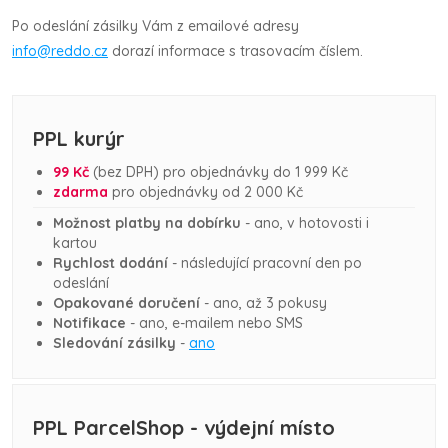
Po odeslání zásilky Vám z emailové adresy
info@reddo.cz
dorazí informace s trasovacím číslem.
PPL kurýr
99 Kč
(bez DPH)
pro objednávky do 1 999
Kč
zdarma
pro objednávky od 2 000 Kč
Možnost platby na dobírku
- ano, v hotovosti i
kartou
Rychlost dodání
- následující pracovní den po
odeslání
Opakované doručení
- ano, až 3 pokusy
Notifikace
- ano, e-mailem nebo SMS
Sledování zásilky
-
ano
PPL ParcelShop - výdejní místo