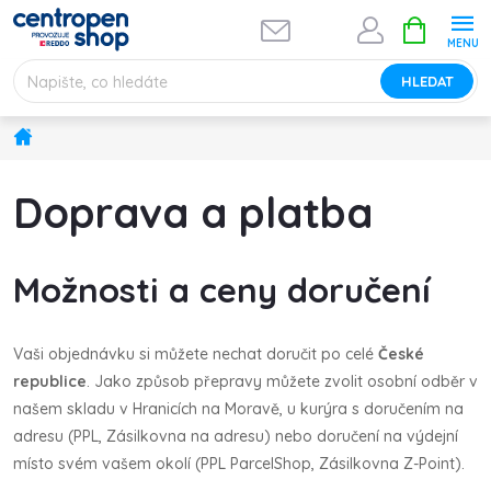
Přejít
NÁKUPNÍ
na
KOŠÍK
obsah
HLEDAT
Domů
Doprava a platba
Možnosti a ceny doručení
Vaši objednávku si můžete nechat doručit po celé
České
republice
. Jako způsob přepravy můžete zvolit osobní odběr v
našem skladu v Hranicích na Moravě, u kurýra s doručením na
adresu (PPL, Zásilkovna na adresu) nebo doručení na výdejní
místo svém vašem okolí (PPL ParcelShop, Zásilkovna Z-Point).