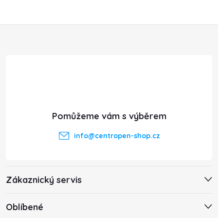
Z
á
p
a
t
info
@
centropen-shop.cz
í
Zákaznický servis
Oblíbené