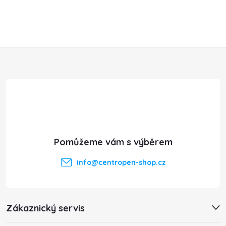
r
v
Z
k
y
á
v
p
ý
a
p
t
i
info
@
centropen-shop.cz
s
í
u
Zákaznický servis