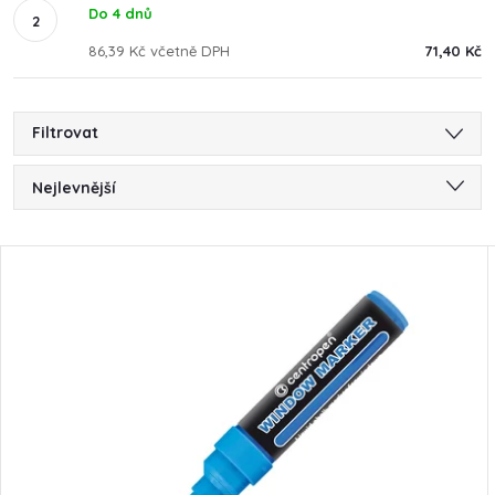
Do 4 dnů
86,39 Kč včetně DPH
71,40 Kč
Filtrovat
Ř
Nejlevnější
a
Nejdražší
V
Nejprodávanější
z
ý
Abecedně
e
p
n
i
í
s