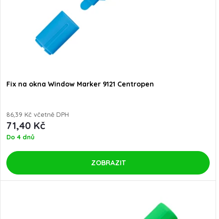
p
p
r
r
o
o
d
Fix na okna Window Marker 9121 Centropen
d
u
u
86,39 Kč včetně DPH
71,40 Kč
k
Do 4 dnů
k
t
t
ZOBRAZIT
ů
ů