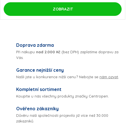
ZOBRAZIT
O
v
Doprava zdarma
Při nákupu
nad 2.000 Kč
(bez DPH) zaplatíme dopravu za
l
Vás.
á
Garance nejnižší ceny
Našli jste u konkurence nižší cenu? Nebojte se
nám ozvat
.
d
Kompletní sortiment
a
Koupíte u nás všechny produkty značky Centropen.
c
Ověřeno zákazníky
í
Důvěru naší společnosti projevilo již více než 30.000
zákazníků.
p