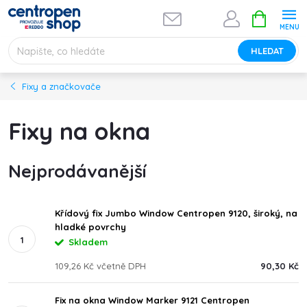
Přejít
NÁKUPNÍ
na
KOŠÍK
obsah
HLEDAT
Fixy a značkovače
Fixy na okna
Nejprodávanější
Křídový fix Jumbo Window Centropen 9120, široký, na
hladké povrchy
Skladem
109,26 Kč včetně DPH
90,30 Kč
Fix na okna Window Marker 9121 Centropen