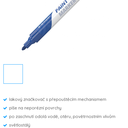
lakový značkovač s přepouštěcím mechanismem
píše na neporézní povrchy
po zaschnutí odolá vodě, otěru, povětrnostním vlivům
světlostálý