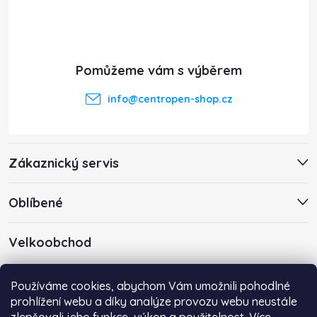
p
a
t
info
@
centropen-shop.cz
í
Zákaznický servis
Oblíbené
Velkoobchod
Máte zájem o velkoobchodní spolupráci? Kontaktujte nás s
Používáme cookies, abychom Vám umožnili pohodlné
poptávkou emailem na adresu
info@centropen-shop.cz
.
prohlížení webu a díky analýze provozu webu neustále