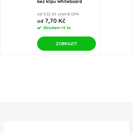
bez klipu Whiteboard
Marker Centropen 2507
od 9,32 Kč včetně DPH
7,70 Kč
od
Skladem
>5 ks
ZOBRAZIT
Z
á