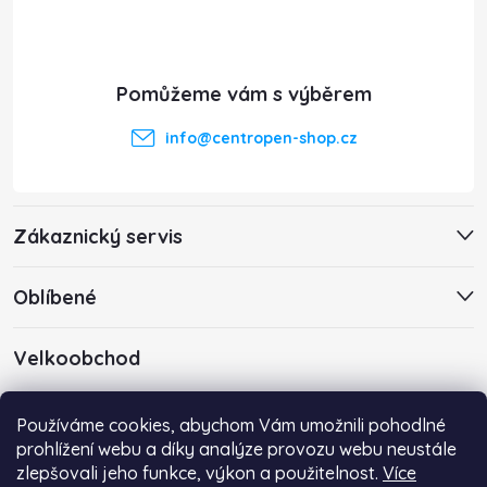
p
a
t
info
@
centropen-shop.cz
í
Zákaznický servis
Oblíbené
Velkoobchod
Máte zájem o velkoobchodní spolupráci? Kontaktujte nás s
Používáme cookies, abychom Vám umožnili pohodlné
poptávkou emailem na adresu
info@centropen-shop.cz
.
prohlížení webu a díky analýze provozu webu neustále
zlepšovali jeho funkce, výkon a použitelnost.
Více