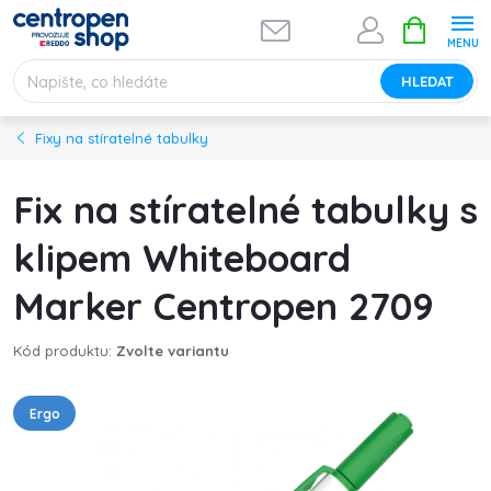
Přejít
NÁKUPNÍ
na
KOŠÍK
obsah
HLEDAT
Fixy na stíratelné tabulky
Fix na stíratelné tabulky s
klipem Whiteboard
Marker Centropen 2709
Kód produktu:
Zvolte variantu
Ergo