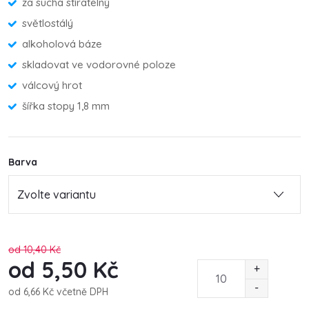
za sucha stíratelný
světlostálý
alkoholová báze
skladovat ve vodorovné poloze
válcový hrot
šířka stopy 1,8 mm
Barva
od 10,40 Kč
od
5,50 Kč
od
6,66 Kč
včetně DPH
Měrná