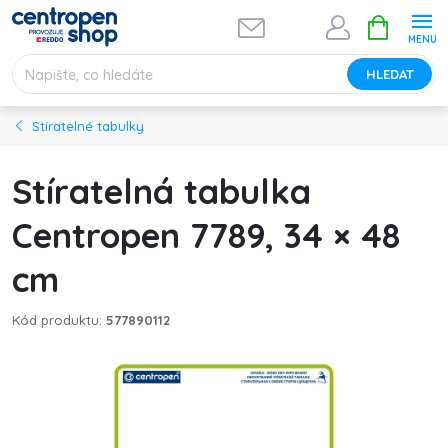
Přejít
NÁKUPNÍ
na
KOŠÍK
obsah
HLEDAT
Stíratelné tabulky
Stíratelná tabulka
Centropen 7789, 34 × 48
cm
Kód produktu:
577890112