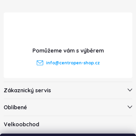
Z
á
p
a
t
info
@
centropen-shop.cz
í
Zákaznický servis
Oblíbené
Velkoobchod