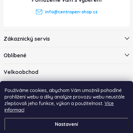
t
info
@
centropen-shop.cz
í
Zákaznický servis
Oblíbené
Velkoobchod
Máte zájem o velkoobchodní spolupráci? Kontaktujte nás s
Používáme cookies, abychom Vám umožnili pohodlné
poptávkou emailem na adresu
info@centropen-shop.cz
.
prohlížení webu a díky analýze provozu webu neustále
zlepšovali jeho funkce, výkon a použitelnost.
Více
informací
Nastavení