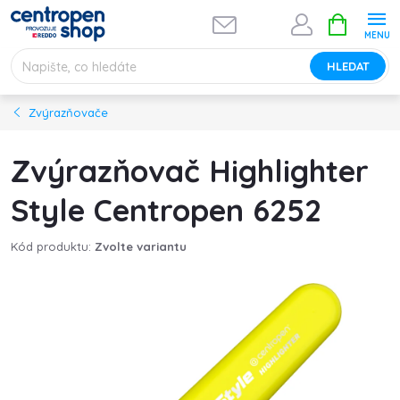
Přejít
NÁKUPNÍ
na
KOŠÍK
obsah
HLEDAT
Zvýrazňovače
Zvýrazňovač Highlighter
Style Centropen 6252
Kód produktu:
Zvolte variantu