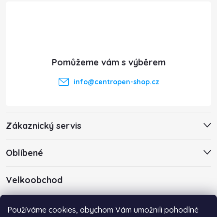
á
p
a
t
info
@
centropen-shop.cz
í
Zákaznický servis
Oblíbené
Velkoobchod
Máte zájem o velkoobchodní spolupráci? Kontaktujte nás s
Používáme cookies, abychom Vám umožnili pohodlné
poptávkou emailem na adresu
info@centropen-shop.cz
.