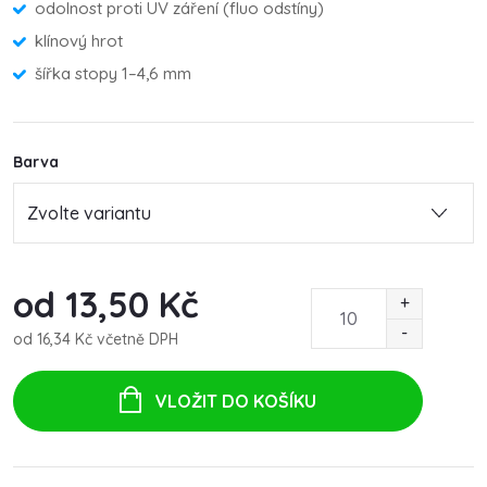
odolnost proti UV záření (fluo odstíny)
klínový hrot
šířka stopy 1–4,6 mm
Barva
od
13,50 Kč
od
16,34 Kč
včetně DPH
Měrná
cena:
VLOŽIT DO KOŠÍKU