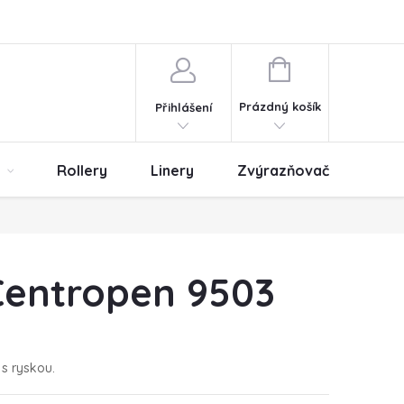
ny osobních údajů
Obchodní podmínky
NÁKUPNÍ
KOŠÍK
Prázdný košík
Přihlášení
Rollery
Linery
Zvýrazňovače
Er
Centropen 9503
 s ryskou.