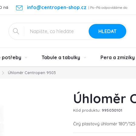
info@centropen-shop.cz
O nás
Kontakt
Vrácení zboží a reklamace
Podmínky ochra
| Po–Pá odpovídáme do
24 h
HLEDAT
é potřeby
Tabule a tabulky
Pera a zmizíky
Úhloměr Centropen 9503
Úhloměr 
Kód produktu:
995030101
Čirý plastový úhloměr 180°/125