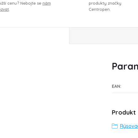
nižší cenu? Nebojte se
nám
produkty značky
ozvat
.
Centropen.
Param
EAN
:
Produkt 
Rýsovac