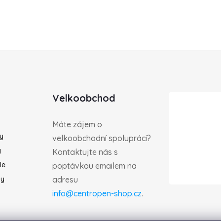
Velkoobchod
Máte zájem o
ky
velkoobchodní spolupráci?
y
Kontaktujte nás s
le
poptávkou emailem na
by
adresu
info@centropen-shop.cz
.