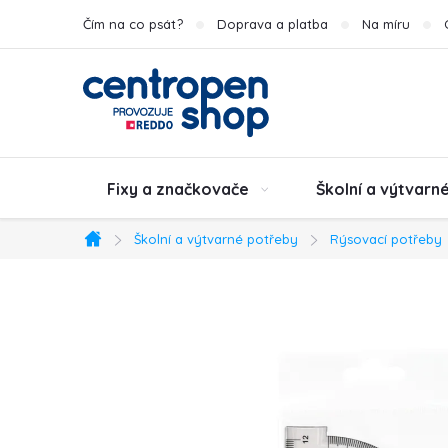
Přejít
Čím na co psát?
Doprava a platba
Na míru
na
obsah
Fixy a značkovače
Školní a výtvarn
Školní a výtvarné potřeby
Rýsovací potřeby
Domů