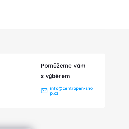
info
@
centropen-sho
p.cz