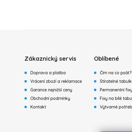
Z
á
Zákaznický servis
Oblíbené
p
Doprava a platba
Čím na co psát?
a
Vrácení zboží a reklamace
Stíratelné tabul
Garance nejnižší ceny
Permanentní fix
t
Obchodní podmínky
Fixy na bílé tabu
í
Kontakt
Výtvarné potře