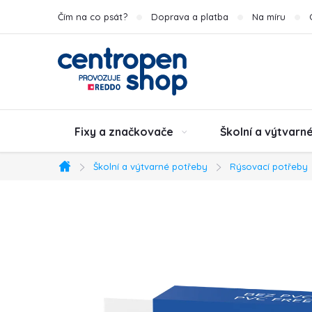
Přejít
Čím na co psát?
Doprava a platba
Na míru
na
obsah
Fixy a značkovače
Školní a výtvarn
Školní a výtvarné potřeby
Rýsovací potřeby
Domů