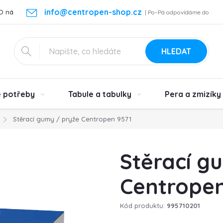
info@centropen-shop.cz
O nás
Kontakt
Vrácení zboží a reklamace
Podmínky ochra
| Po–Pá odpovídáme do
24 h
HLEDAT
é potřeby
Tabule a tabulky
Pera a zmizíky
Stěrací gumy / pryže Centropen 9571
Stěrací g
Centropen
Kód produktu:
995710201