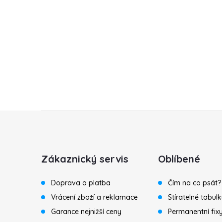
Z
á
Zákaznický servis
Oblíbené
p
Doprava a platba
Čím na co psát?
a
Vrácení zboží a reklamace
Stíratelné tabul
Garance nejnižší ceny
Permanentní fix
t