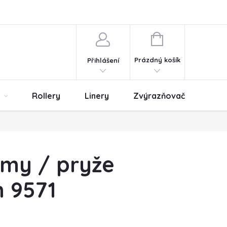
ny osobních údajů
Obchodní podmínky
NÁKUPNÍ
KOŠÍK
Prázdný košík
Přihlášení
Rollery
Linery
Zvýrazňovače
Er
umy / pryže
 9571