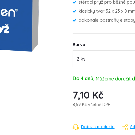
stěrací pryž pro běžné použ
klasický tvar 32 x 23 x 8 m
dokonale odstraňuje stop
Barva
Do 4 dnů
7,10 Kč
8,59 Kč včetně DPH
Měrná
cena:
Dotaz k produktu
Sd