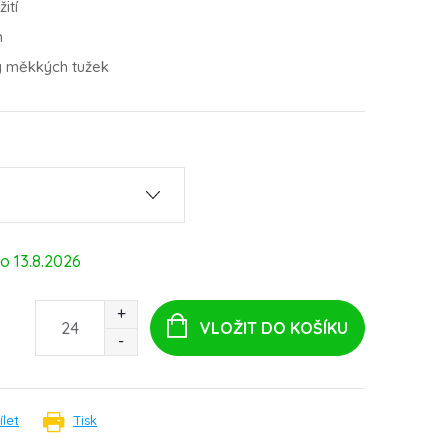
ití
m
y měkkých tužek
13.8.2026
VLOŽIT DO KOŠÍKU
ílet
Tisk