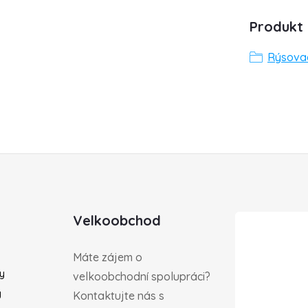
Produkt 
Rýsovac
Velkoobchod
Máte zájem o
ky
velkoobchodní spolupráci?
y
Kontaktujte nás s