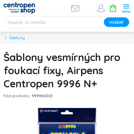
Přejít
NÁKUPNÍ
na
KOŠÍK
obsah
HLEDAT
Šablony
Šablony vesmírných pro
foukací fixy, Airpens
Centropen 9996 N+
Kód produktu:
999960021