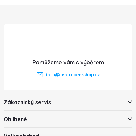
Z
á
p
a
t
info
@
centropen-shop.cz
í
Zákaznický servis
Oblíbené