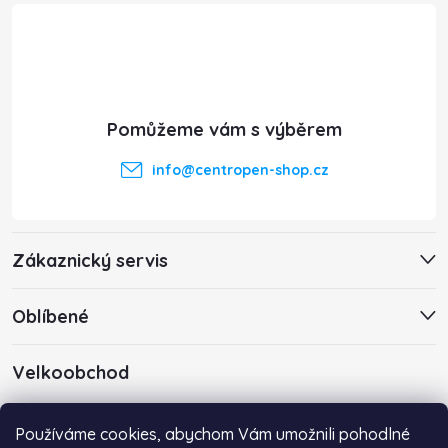
á
p
a
t
info
@
centropen-shop.cz
í
Zákaznický servis
Oblíbené
Velkoobchod
Máte zájem o velkoobchodní spolupráci? Kontaktujte nás s
Používáme cookies, abychom Vám umožnili pohodlné
poptávkou emailem na adresu
info@centropen-shop.cz
.