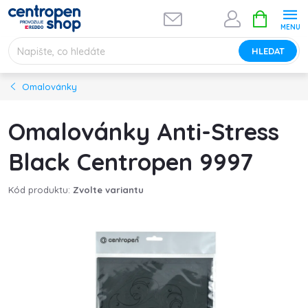
Přejít
NÁKUPNÍ
na
KOŠÍK
obsah
HLEDAT
Omalovánky
Omalovánky Anti-Stress
Black Centropen 9997
Kód produktu:
Zvolte variantu