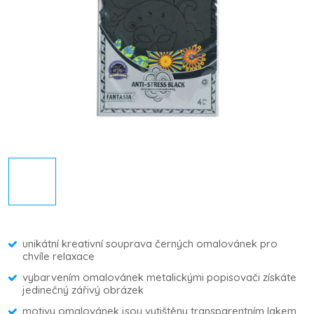
unikátní kreativní souprava černých omalovánek pro
chvíle relaxace
vybarvením omalovánek metalickými popisovači získáte
jedinečný zářivý obrázek
motivy omalovánek jsou vytištěny transparentním lakem