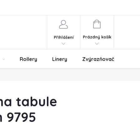
ny osobních údajů
Obchodní podmínky
NÁKUPNÍ
KOŠÍK
Prázdný košík
Přihlášení
Rollery
Linery
Zvýrazňovače
Er
a tabule
n 9795