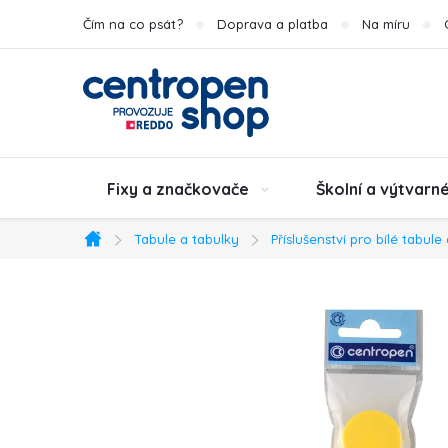
Přejít
Čím na co psát?
Doprava a platba
Na míru
na
obsah
Fixy a značkovače
Školní a výtvarn
Tabule a tabulky
Příslušenství pro bílé tabule
Domů