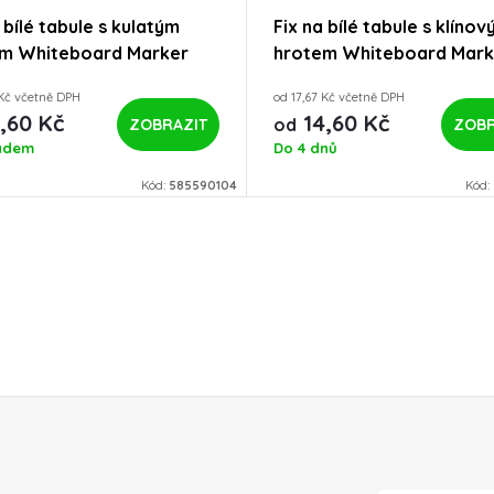
 bílé tabule s kulatým
Fix na bílé tabule s klíno
m Whiteboard Marker
hrotem Whiteboard Mark
open 8559
Centropen 8569
 Kč včetně DPH
od 17,67 Kč včetně DPH
,60 Kč
14,60 Kč
od
ZOBR
ZOBRAZIT
adem
Do 4 dnů
Kód:
585590104
Kód: