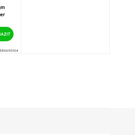
vým
er
AZIT
585690104