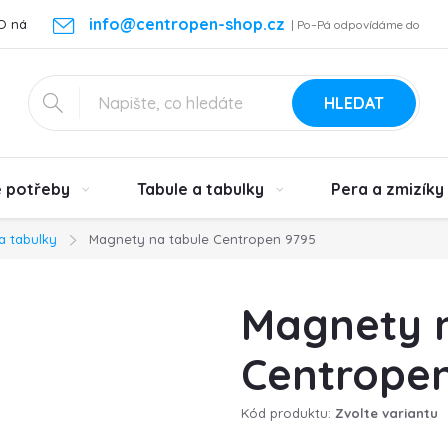
info@centropen-shop.cz
O nás
Kontakt
Vrácení zboží a reklamace
Podmínky ochra
| Po–Pá odpovídáme do
24 h
HLEDAT
é potřeby
Tabule a tabulky
Pera a zmizíky
 a tabulky
Magnety na tabule Centropen 9795
Magnety n
Centrope
Kód produktu:
Zvolte variantu