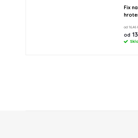
Fix na
hrote
Centr
od 16,46
13
od
Skl
Z
á