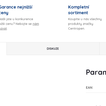
Garance nejnižší
Kompletní
ceny
sortiment
ašli jste u konkurence
Koupíte u nás všechny
nižší cenu? Nebojte se
nám
produkty značky
ozvat
.
Centropen.
DISKUZE
Param
EAN
: