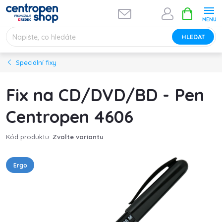
Přejít
NÁKUPNÍ
na
KOŠÍK
obsah
HLEDAT
Speciální fixy
Fix na CD/DVD/BD - Pen
Centropen 4606
Kód produktu:
Zvolte variantu
Ergo