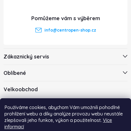
a
t
info
@
centropen-shop.cz
í
Zákaznický servis
Oblíbené
Velkoobchod
Máte zájem o velkoobchodní spolupráci? Kontaktujte nás s
Používáme cookies, abychom Vám umožnili pohodlné
poptávkou emailem na adresu
info@centropen-shop.cz
.
prohlížení webu a díky analýze provozu webu neustále
zlepšovali jeho funkce, výkon a použitelnost.
Více
informací